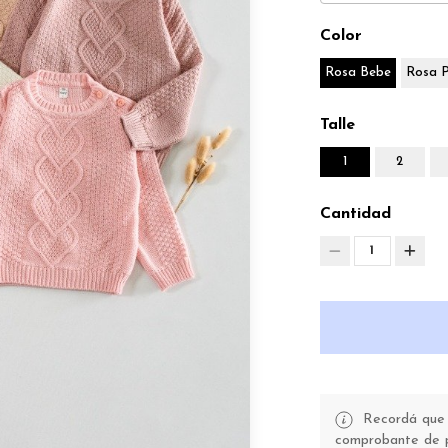
Color
Rosa Bebe
Rosa P
Talle
1
2
Cantidad
1
Recordá que t
comprobante de pa