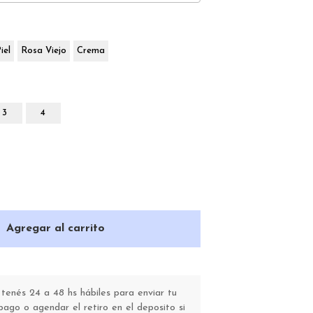
iel
Rosa Viejo
Crema
3
4
Agregar al carrito
enés 24 a 48 hs hábiles para enviar tu
go o agendar el retiro en el deposito si