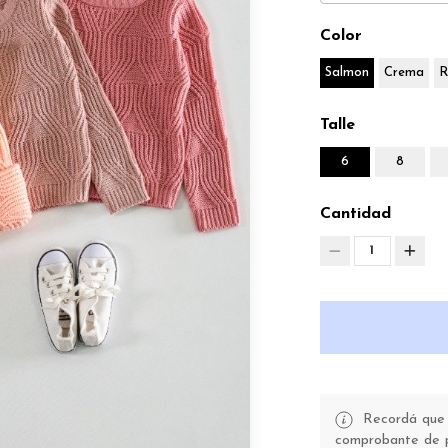
Color
Salmon
Crema
R
Talle
6
8
Cantidad
1
Recordá que t
comprobante de pa