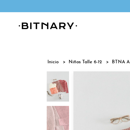
Inicio
Niños Talle 6-12
BTNA A