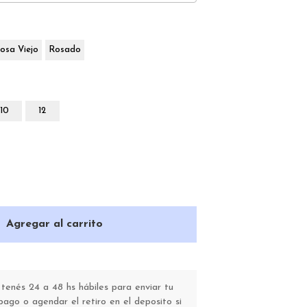
osa Viejo
Rosado
10
12
Agregar al carrito
enés 24 a 48 hs hábiles para enviar tu
go o agendar el retiro en el deposito si